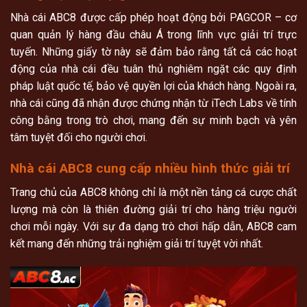
Nhà cái ABC8
được cấp phép hoạt động bởi PAGCOR – cơ
quan quản lý hàng đầu châu Á trong lĩnh vực giải trí trực
tuyến. Những giấy tờ này sẽ đảm bảo rằng tất cả các hoạt
động của nhà cái đều tuân thủ nghiêm ngặt các quy định
pháp luật quốc tế, bảo vệ quyền lợi của khách hàng. Ngoài ra,
nhà cái cũng đã nhận được chứng nhận từ iTech Labs về tính
công bằng trong trò chơi, mang đến sự minh bạch và yên
tâm tuyệt đối cho người chơi.
Nhà cái ABC8 cung cấp nhiều hình thức giải trí
Trang chủ của ABC8 không chỉ là một nền tảng cá cược chất
lượng mà còn là thiên đường giải trí cho hàng triệu người
chơi mỗi ngày. Với sự đa dạng trò chơi hấp dẫn, ABC8 cam
kết mang đến những trải nghiệm giải trí tuyệt vời nhất.