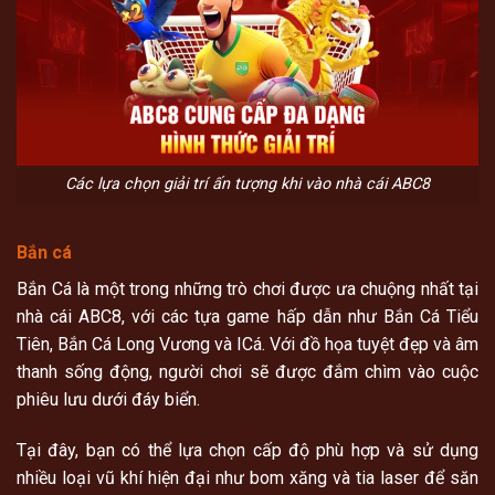
Các lựa chọn giải trí ấn tượng khi vào nhà cái ABC8
Bắn cá
Bắn Cá là một trong những trò chơi được ưa chuộng nhất tại
nhà cái ABC8, với các tựa game hấp dẫn như Bắn Cá Tiểu
Tiên, Bắn Cá Long Vương và ICá. Với đồ họa tuyệt đẹp và âm
thanh sống động, người chơi sẽ được đắm chìm vào cuộc
phiêu lưu dưới đáy biển.
Tại đây, bạn có thể lựa chọn cấp độ phù hợp và sử dụng
nhiều loại vũ khí hiện đại như bom xăng và tia laser để săn