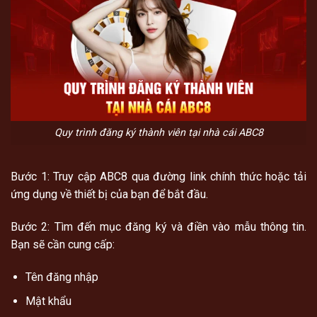
Quy trình đăng ký thành viên tại nhà cái ABC8
Bước 1: Truy cập ABC8 qua đường link chính thức hoặc tải
ứng dụng về thiết bị của bạn để bắt đầu.
Bước 2: Tìm đến mục đăng ký và điền vào mẫu thông tin.
Bạn sẽ cần cung cấp:
Tên đăng nhập
Mật khẩu