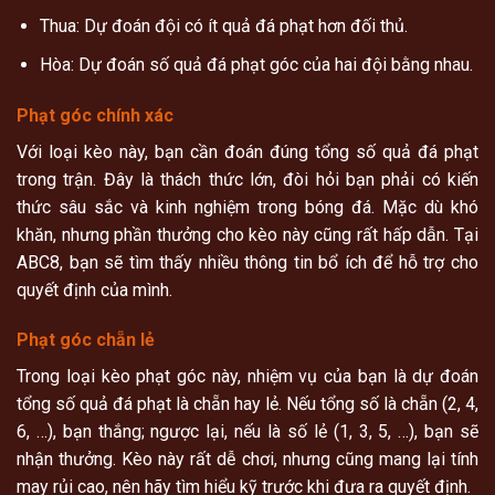
Thua: Dự đoán đội có ít quả đá phạt hơn đối thủ.
Hòa: Dự đoán số quả đá phạt góc của hai đội bằng nhau.
Phạt góc chính xác
Với loại kèo này, bạn cần đoán đúng tổng số quả đá phạt
trong trận. Đây là thách thức lớn, đòi hỏi bạn phải có kiến
thức sâu sắc và kinh nghiệm trong bóng đá. Mặc dù khó
khăn, nhưng phần thưởng cho kèo này cũng rất hấp dẫn. Tại
ABC8, bạn sẽ tìm thấy nhiều thông tin bổ ích để hỗ trợ cho
quyết định của mình.
Phạt góc chẵn lẻ
Trong loại kèo phạt góc này, nhiệm vụ của bạn là dự đoán
tổng số quả đá phạt là chẵn hay lẻ. Nếu tổng số là chẵn (2, 4,
6, …), bạn thắng; ngược lại, nếu là số lẻ (1, 3, 5, …), bạn sẽ
nhận thưởng. Kèo này rất dễ chơi, nhưng cũng mang lại tính
may rủi cao, nên hãy tìm hiểu kỹ trước khi đưa ra quyết định.