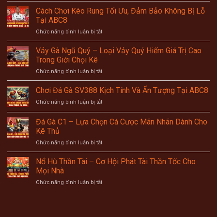
Kiểu
Biến
Kèo
Cách Chơi Kèo Rung Tối Ưu, Đảm Bảo Không Bị Lỗ
Cược
Trong
Penalty
Đa
Tại ABC8
Bóng
Tận
Dạng
Đá?
ở
Chức năng bình luận bị tắt
Hưởng
Tại
Cách
Sự
ABC8
Chơi
Vảy Gà Ngũ Quỷ – Loại Vảy Quý Hiếm Giá Trị Cao
Kịch
Kèo
Tính
Trong Giới Chọi Kê
Rung
Của
ở
Chức năng bình luận bị tắt
Tối
Bóng
Vảy
Ưu,
Đá
Gà
Chơi Đá Gà SV388 Kịch Tính Và Ấn Tượng Tại ABC8
Đảm
Ngũ
Bảo
ở
Chức năng bình luận bị tắt
Quỷ
Không
Chơi
–
Bị
Đá
Đá Gà C1 – Lựa Chọn Cá Cược Mãn Nhãn Dành Cho
Loại
Lỗ
Gà
Vảy
Kê Thủ
Tại
SV388
Quý
ABC8
ở
Chức năng bình luận bị tắt
Kịch
Hiếm
Đá
Tính
Giá
Gà
Và
Nổ Hũ Thần Tài – Cơ Hội Phát Tài Thần Tốc Cho
Trị
C1
Ấn
Mọi Nhà
Cao
–
Tượng
Trong
ở
Chức năng bình luận bị tắt
Lựa
Tại
Giới
Nổ
Chọn
ABC8
Chọi
Hũ
Cá
Kê
Thần
Cược
Tài
Mãn