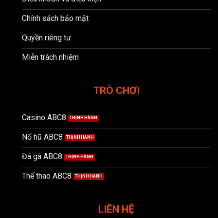
Chính sách bảo mật
Quyền riêng tư
Miễn trách nhiệm
TRÒ CHƠI
Casino ABC8
Nổ hũ ABC8
Đá gà ABC8
Thể thao ABC8
LIÊN HỆ