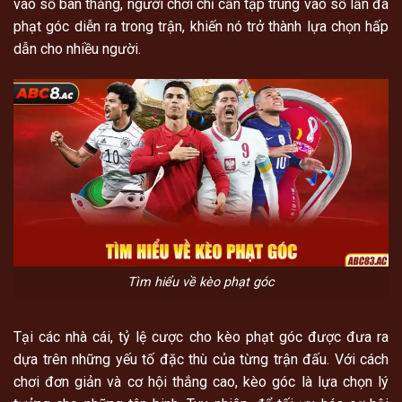
vào số bàn thắng, người chơi chỉ cần tập trung vào số lần đá
phạt góc diễn ra trong trận, khiến nó trở thành lựa chọn hấp
dẫn cho nhiều người.
Tìm hiểu về kèo phạt góc
Tại các nhà cái, tỷ lệ cược cho kèo phạt góc được đưa ra
dựa trên những yếu tố đặc thù của từng trận đấu. Với cách
chơi đơn giản và cơ hội thắng cao, kèo góc là lựa chọn lý