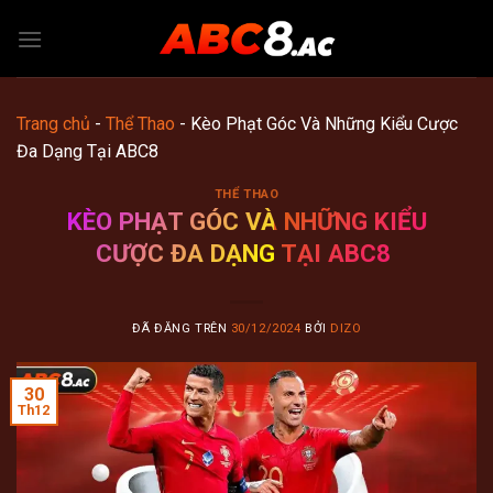
Chuyển
đến
nội
dung
Trang chủ
-
Thể Thao
-
Kèo Phạt Góc Và Những Kiểu Cược
Đa Dạng Tại ABC8
THỂ THAO
KÈO PHẠT GÓC VÀ NHỮNG KIỂU
CƯỢC ĐA DẠNG TẠI ABC8
ĐÃ ĐĂNG TRÊN
30/12/2024
BỞI
DIZO
30
Th12